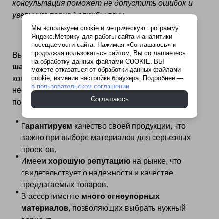
консультация поможет не допустить ошибок и
увеличит период службы печи.
Мы используем cookie и метрическую программу
Яндекс.Метрику для работы сайта и аналитики
посещаемости сайта. Нажимая «Соглашаюсь» и
продолжая пользоваться сайтом, Вы соглашаетесь
Выбор места, где вы можете купить
глину
на обработку данных файлами COOKIE. ВЫ
шамотную огнеупорную
, зависит от ваших
можете отказаться от обработки данных файлами
cookie, изменив настройки браузера. Подробнее —
конкретных нужд и условий региона. Однако есть
в пользовательском соглашении
несколько причин, по которым стоит рассмотреть
Соглашаюсь
покупку в «Терракот»:
Гарантируем
качество своей продукции, что
важно при выборе материалов для серьезных
проектов.
Имеем
хорошую репутацию
на рынке, что
свидетельствует о надежности и качестве
предлагаемых товаров.
В ассортименте
много огнеупорных
материалов
, позволяющих выбрать нужный