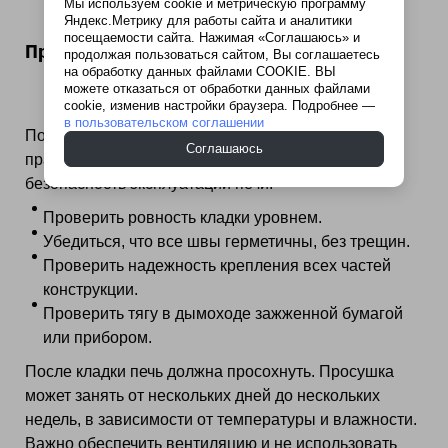
Мы используем cookie и метрическую программу
Яндекс.Метрику для работы сайта и аналитики
посещаемости сайта. Нажимая «Соглашаюсь» и
Проверка и завершение работы
продолжая пользоваться сайтом, Вы соглашаетесь
на обработку данных файлами COOKIE. ВЫ
можете отказаться от обработки данных файлами
cookie, изменив настройки браузера. Подробнее —
в пользовательском соглашении
После окончания кладки необходимо проверить
Соглашаюсь
правильность выполненных работ и обеспечить
безопасность эксплуатации печи.
Проверить ровность кладки уровнем.
Убедиться, что все швы герметичны, без трещин.
Проверить надежность крепления всех частей
конструкции.
Проверить тягу в дымоходе зажженной бумагой
или прибором.
После кладки печь должна просохнуть. Просушка
может занять от нескольких дней до нескольких
недель, в зависимости от температуры и влажности.
Важно обеспечить вентиляцию и не использовать