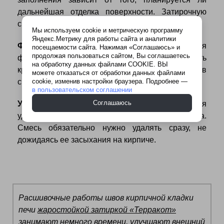
дальнейшая отделка поверхности. Затирочную
смесь нужно вдавливать и уплотнять внутрь шва.
Мы используем cookie и метрическую программу
Яндекс.Метрику для работы сайта и аналитики
Формирование шва.
Если затирка является
посещаемости сайта. Нажимая «Соглашаюсь» и
продолжая пользоваться сайтом, Вы соглашаетесь
финишной отделкой, то нужно сформировать
на обработку данных файлами COOKIE. ВЫ
красивый прямой или выпуклый полукруглый шов
можете отказаться от обработки данных файлами
cookie, изменив настройки браузера. Подробнее —
с помощью широкого резинового шпателя.
в пользовательском соглашении
Соглашаюсь
Удаление излишков затирочной смеси.
Для
удаления смеси используется ветошь или губка.
Смесь обязательно нужно удалять сразу, не
дожидаясь ее засыхания на кирпиче.
Расшивочные работы швов кирпичной кладки
печи
жаростойкой затиркой «Терракот»
занимают немного времени, улучшают внешний