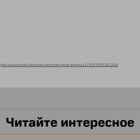
eskiy/ks-keramiks/ks-keramik-rochester-kora-dereva1475163835381208/
Читайте интересное