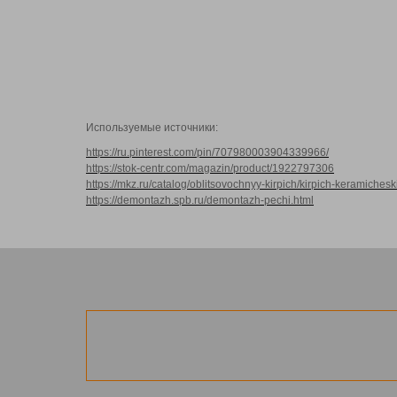
Используемые источники:
https://ru.pinterest.com/pin/707980003904339966/
https://stok-centr.com/magazin/product/1922797306
https://mkz.ru/catalog/oblitsovochnyy-kirpich/kirpich-keramich
https://demontazh.spb.ru/demontazh-pechi.html