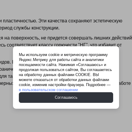
 пластичностью. Эти качества сохраняют эстетическую
ериод службы конструкции.
ся на поверхность, не придется совершать лишних действий
 соответствует классу горючести "НГ", что избавит от
Мы используем cookie и метрическую программу
Яндекс.Метрику для работы сайта и аналитики
идов. Первый - глиняный. Он подходит для работы с
посещаемости сайта. Нажимая «Соглашаюсь» и
граниченный срок годности. Для наружных работ
продолжая пользоваться сайтом, Вы соглашаетесь
на обработку данных файлами COOKIE. ВЫ
для таких элементов как трубы и дымоходы. Из-за
можете отказаться от обработки данных файлами
ферных явлений. У вас не возникнет сложностей при работе
cookie, изменив настройки браузера. Подробнее —
в пользовательском соглашении
Соглашаюсь