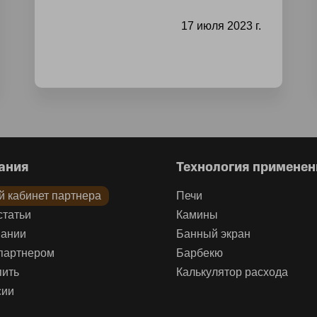
17 июля 2023 г.
ания
Технология применен
 кабинет партнера
Печи
 статьи
Камины
пании
Банный экран
 партнером
Барбекю
пить
Калькулятор расхода
сии