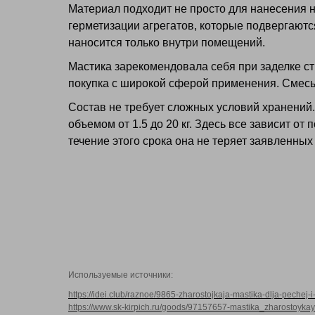
Материал подходит не просто для нанесения н
герметизации агрегатов, которые подвергают
наносится только внутри помещений.
Мастика зарекомендовала себя при заделке с
покупка с широкой сферой применения. Смесь 
Состав не требует сложных условий хранений.
объемом от 1.5 до 20 кг. Здесь все зависит о
течение этого срока она не теряет заявленных
Используемые источники:
https://idei.club/raznoe/9865-zharostojkaja-mastika-dlja-pechej-
https://www.sk-kirpich.ru/goods/97157657-mastika_zharostoy