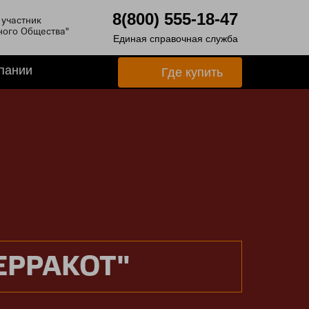
8(800) 555-18-47
участник
ного Общества"
Единая справочная служба
пании
Где купить
ЕРРАКОТ"