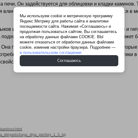
а печи. Он задействуется для облицовки и кладки каминов.
ся влиянию высоких температур. Материал применяется в 
Мы используем cookie и метрическую программу
Яндекс.Метрику для работы сайта и аналитики
посещаемости сайта. Нажимая «Соглашаюсь» и
тыков и швов. Вы сможете склеивать стекломагниевые и ги
продолжая пользоваться сайтом, Вы соглашаетесь
подходит для склеивания разных материалов. Это может б
на обработку данных файлами COOKIE. ВЫ
можете отказаться от обработки данных файлами
 Она поставляется в удобных пластиковых ведрах, которые
cookie, изменив настройки браузера. Подробнее —
в пользовательском соглашении
т потребностей и объема работы. Гарантийный срок мастики 
Соглашаюсь
 свойств.
i-kaminov.html
kaya_kleyashchaya_dlya_pechey_1_5_kg