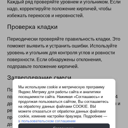
Каждый ряд проверяйте уровнем и угольником. Если
надо, корректируйте положение кирпичей, чтобы
избежать перекосов и неровностей.
Проверка кладки
Периодически проверяйте правильность кладки. Это
поможет выявить и устранить ошибки. Используйте
уровень и угольник для контроля углов и ровности
поверхности. Если обнаружены отклонения,
подправьте положение кирпичей.
Затвердевание смеси
Мы используем cookie и метрическую программу
После укладки дайте смеси «Терракот» время для
Яндекс.Метрику для работы сайта и аналитики
полного затвердевания. Обычно это занимает от 24
посещаемости сайта. Нажимая «Соглашаюсь» и
продолжая пользоваться сайтом, Вы соглашаетесь
до 48 часов, исходя от условий окружающей среды и
на обработку данных файлами COOKIE. ВЫ
рекомендаций производителя. Не торопитесь
можете отказаться от обработки данных файлами
cookie, изменив настройки браузера. Подробнее —
продолжать работы
в пользовательском соглашении
до окончательного отвердевания смеси.