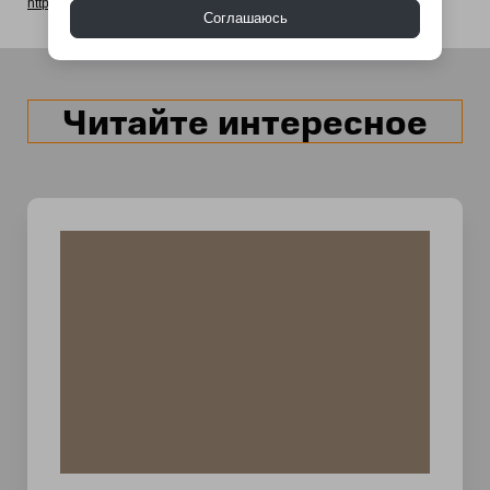
https://ru.pinterest.com/pin/615163630377931609/
Соглашаюсь
Читайте интересное