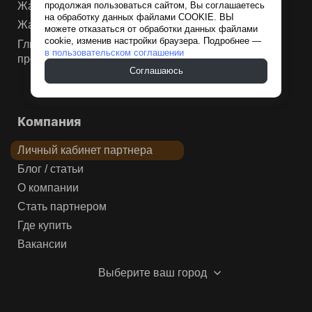
продолжая пользоваться сайтом, Вы соглашаетесь
Жаростойкие смеси
на обработку данных файлами COOKIE. ВЫ
Жаростойкая мастика
можете отказаться от обработки данных файлами
cookie, изменив настройки браузера. Подробнее —
Глина для нефтегазовой и химической
в пользовательском соглашении
промышленности
Соглашаюсь
Компания
Личный кабинет партнера
Блог / статьи
О компании
Стать партнером
Где купить
Вакансии
Выберите ваш город