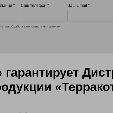
пании *
Ваш телефон *
Ваш Email *
-на) на обработку
персональных данных
» гарантирует Дис
одукции «Террако