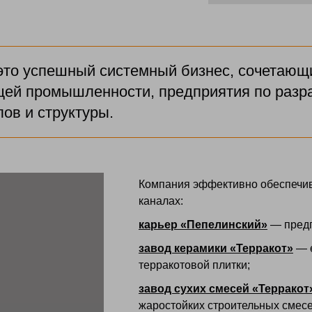
это успешный системный бизнес, сочетающ
й промышленности, предприятия по разраб
ов и структуры.
Компания эффективно обеспечива
каналах:
карьер «Пепелинский»
— предп
завод керамики «Терракот»
— е
терракотовой плитки;
завод сухих смесей «Терракот
жаростойких строительных смесе