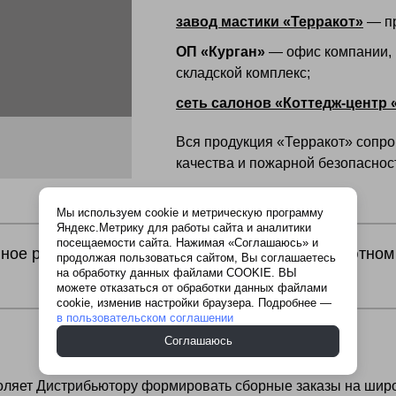
завод мастики «Терракот»
— пр
ОП «Курган»
— офис компании, 
складской комплекс;
сеть салонов «Коттедж-центр 
Вся продукция «Терракот» сопр
качества и пожарной безопаснос
Мы используем cookie и метрическую программу
Яндекс.Метрику для работы сайта и аналитики
посещаемости сайта. Нажимая «Соглашаюсь» и
ное развитие и совершенствование при абсолютном
продолжая пользоваться сайтом, Вы соглашаетесь
на обработку данных файлами COOKIE. ВЫ
можете отказаться от обработки данных файлами
cookie, изменив настройки браузера. Подробнее —
в пользовательском соглашении
Соглашаюсь
оляет Дистрибьютору формировать сборные заказы на шир