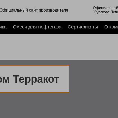
Официальный
Официальный сайт производителя
"Русского Печ
ика
Смеси для нефтегаза
Сертификаты
О ком
ом Терракот