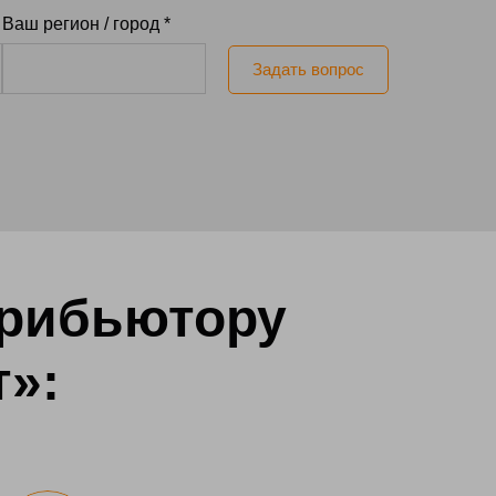
Ваш регион / город *
Задать вопрос
трибьютору
т»: