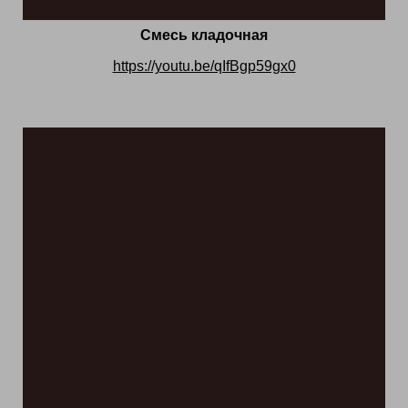
Смесь кладочная
https://youtu.be/qIfBgp59gx0