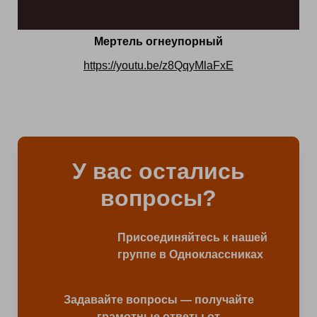
Мертель огнеупорный
https://youtu.be/z8QqyMlaFxE
У вас остались
вопросы?
Присоединяйтесь к нашей
группе в Одноклассниках
Задавайте вопросы — получайте
грамотные ответы от