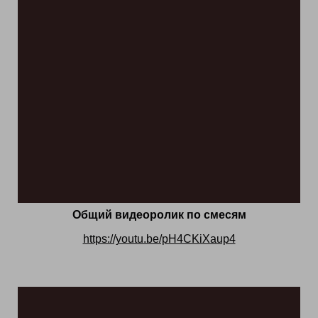
Общий видеоролик по смесям
https://youtu.be/pH4CKiXaup4