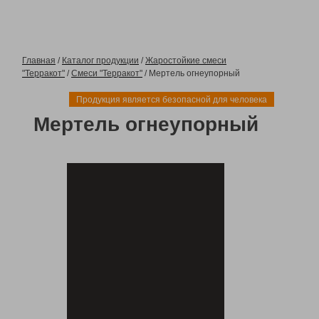
Главная
/
Каталог продукции
/
Жаростойкие смеси
"Терракот"
/
Смеси "Терракот"
/ Мертель огнеупорный
Продукция является безопасной для человека
Мертель огнеупорный