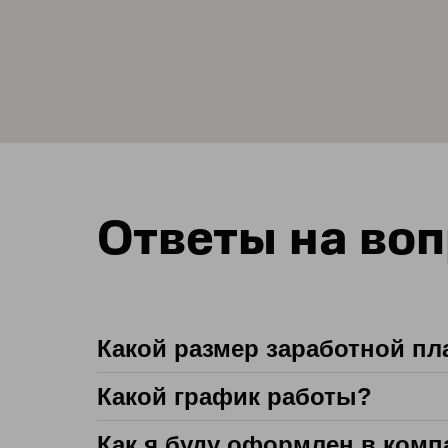
Ответы на во
Какой размер заработной пла
Какой график работы?
Как я буду оформлен в ком
5 х 2