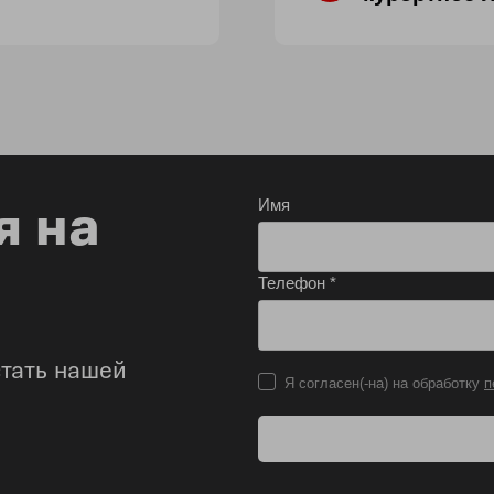
я на
Имя
Телефон *
стать нашей
Я согласен(-на) на обработку
п