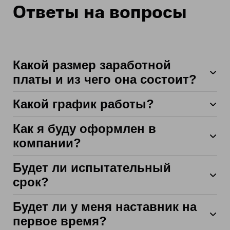
Ответы на вопросы
Какой размер заработной
платы и из чего она состоит?
Какой график работы?
Как я буду оформлен в
5 х 2
компании?
2 х 2
2 х 2 (в том числе ночные смены)
Будет ли испытательный
3 х 3 (в том числе ночные смены)
срок?
Будет ли у меня наставник на
первое время?