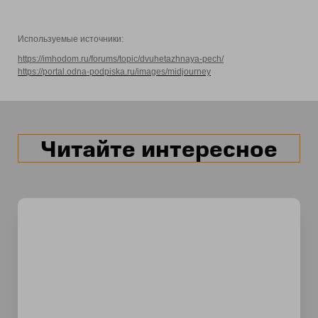
Используемые источники:
https://imhodom.ru/forums/topic/dvuhetazhnaya-pech/
https://portal.odna-podpiska.ru/images/midjourney
Читайте интересное