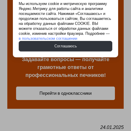
Мы используем cookie и метрическую программу
У вас остались
Яндекс.Метрику для работы сайта и аналитики
посещаемости сайта. Нажимая «Соглашаюсь» и
вопросы?
продолжая пользоваться сайтом, Вы соглашаетесь
на обработку данных файлами COOKIE. ВЫ
можете отказаться от обработки данных файлами
cookie, изменив настройки браузера. Подробнее —
Присоединяйтесь к нашей
в пользовательском соглашении
группе в Одноклассниках
Соглашаюсь
Задавайте вопросы — получайте
грамотные ответы от
профессиональных печников!
Перейти в одноклассники
24.01.2025