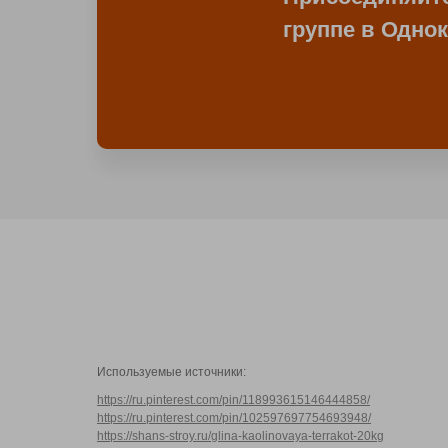
группе в Одно
Используемые источники:
https://ru.pinterest.com/pin/118993615146444858/
https://ru.pinterest.com/pin/102597697754693948/
https://shans-stroy.ru/glina-kaolinovaya-terrakot-20kg