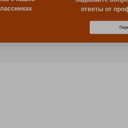
классниках
ответы от про
Пер