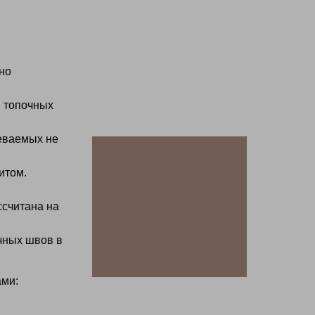
но
. топочных
реваемых не
итом.
ссчитана на
чных швов в
ами: