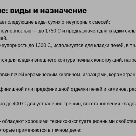
е: виды и назначение
ает следующие виды сухих огнеупорных смесей:
неупорностью — до 1750 С и предназначен для кладки силь
ей.
упорность до 1300 С, используется для кладки печей, в т.ч
тся для кладки внешнего контура печных конструкций, наг
овки печей керамическим кирпичом, изразцами, керамогран
 финишной или предфинишной отделки печей и каминов, ра
ью до 400 С для устранения трещин, восстановления кладо
» обладают хорошими технико-эксплуатационными свойств
оторые применяются в печном деле;