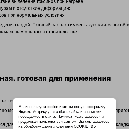
ствие выделения токсинов при нагреве;
турам и отсутствие деформации;
сов при нормальных условиях.
едению водой. Готовый раствор имеет такую жизнеспособно
нимальным опытом в строительстве.
ная, готовая для применения
раствор своими руками используя компоненты:
Мы используем cookie и метрическую программу
т не менее 98% каолиновой глины и применяется для приг
Яндекс.Метрику для работы сайта и аналитики
посещаемости сайта. Нажимая «Соглашаюсь» и
продолжая пользоваться сайтом, Вы соглашаетесь
я для огнестойких растворов, которые подходят для кладк
на обработку данных файлами COOKIE. ВЫ