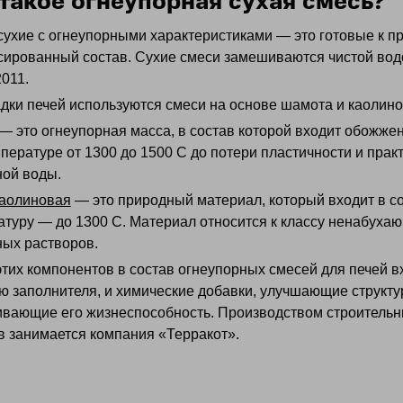
такое огнеупорная сухая смесь?
сухие с огнеупорными характеристиками — это готовые к
сированный состав. Сухие смеси замешиваются чистой вод
011.
дки печей используются смеси на основе шамота и каолино
— это огнеупорная масса, в состав которой входит обожже
пературе от 1300 до 1500 C до потери пластичности и прак
ной воды.
каолиновая
— это природный материал, который входит в с
атуру — до 1300 С. Материал относится к классу ненабуха
ных растворов.
этих компонентов в состав огнеупорных смесей для печей 
 заполнителя, и химические добавки, улучшающие структур
ивающие его жизнеспособность. Производством строительны
в занимается компания «Терракот».