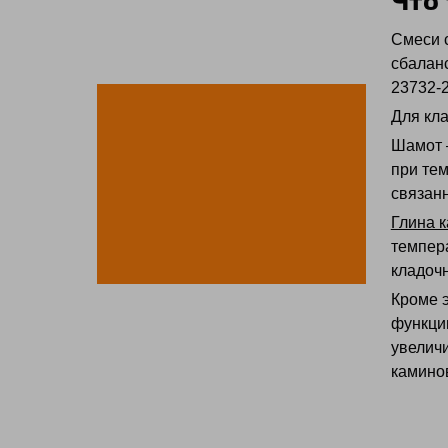
Что 
Смеси 
сбалан
23732-2
Для кла
Шамот 
при тем
связан
Глина 
темпер
кладоч
Кроме 
функцию
увелич
камино