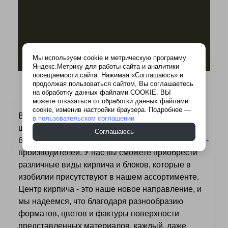
Мы используем cookie и метрическую программу
Яндекс.Метрику для работы сайта и аналитики
посещаемости сайта. Нажимая «Соглашаюсь» и
продолжая пользоваться сайтом, Вы соглашаетесь
на обработку данных файлами COOKIE. ВЫ
можете отказаться от обработки данных файлами
cookie, изменив настройки браузера. Подробнее —
В нашем выставочном зале представлен
в пользовательском соглашении
широчайший ассортимент подобной продукции
Соглашаюсь
более чем 50 отечественных и зарубежных фирм-
производителей. У нас вы сможете приобрести
различные виды кирпича и блоков, которые в
изобилии присутствуют в нашем ассортименте.
Центр кирпича - это наше новое направление, и
мы надеемся, что благодаря разнообразию
форматов, цветов и фактуры поверхности
представленных материалов, каждый, даже