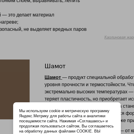
тонким слоем, выравнивать, лепить
й — это делает материал
нагреве;
езопасный, не выделяет вредных паров
Каолиновая жар
Шамот
Шамот
— продукт специальной обработ
уровня прочности и термостойкости. Чт
экстремально высоких температурах —
теряет пластичность, но приобретает и
перепадам температур. Структура стано
Мы используем cookie и метрическую программу
каменной. Шамот уже не поддаётся фор
Яндекс.Метрику для работы сайта и аналитики
нагрузкой и не деформируется даже пр
посещаемости сайта. Нажимая «Соглашаюсь» и
продолжая пользоваться сайтом, Вы соглашаетесь
Выпускают его в разных формах — от ки
на обработку данных файлами COOKIE. ВЫ