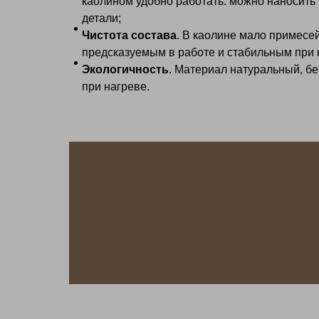
каолином удобно работать: можно наносить 
детали;
Чистота состава
. В каолине мало примесе
предсказуемым в работе и стабильным при 
Экологичность
. Материал натуральный, б
при нагреве.