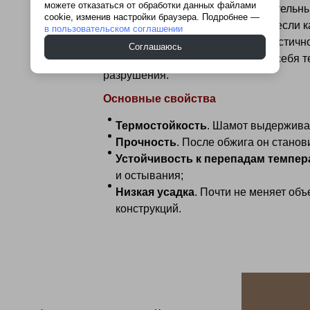
можете отказаться от обработки данных файлами
порошка для добавления в строительны
cookie, изменив настройки браузера. Подробнее —
исходного каолина — в его роли: если
в пользовательском соглашении
элементом, обеспечивающим пластично
Соглашаюсь
наполнителем, который берет на себя т
разрушения.
Основные свойства
Термостойкость
. Шамот выдержива
Прочность
. После обжига он станов
Устойчивость к перепадам темпер
и остывания;
Низкая усадка
. Почти не меняет объ
конструкций.