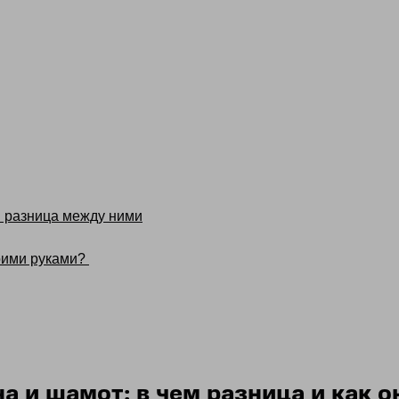
м разница между ними
оими руками?
на и шамот: в чем разница и как 