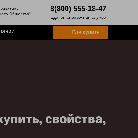
8(800) 555-18-47
участник
ного Общества"
Единая справочная служба
пании
Где купить
купить, свойства,