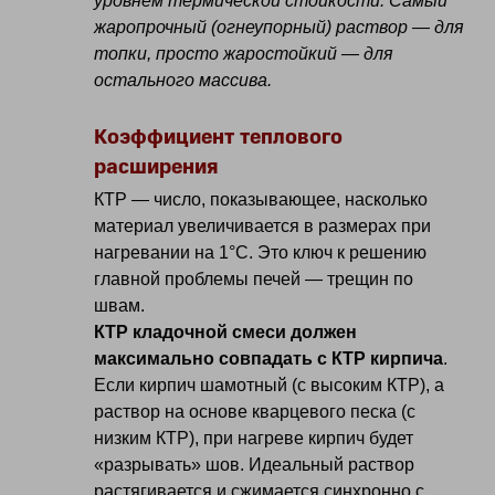
уровнем термической стойкости. Самый
жаропрочный (огнеупорный) раствор — для
топки, просто жаростойкий — для
остального массива.
Коэффициент теплового
расширения
КТР — число, показывающее, насколько
материал увеличивается в размерах при
нагревании на 1°C. Это ключ к решению
главной проблемы печей — трещин по
швам.
КТР кладочной смеси должен
максимально совпадать с КТР кирпича
.
Если кирпич шамотный (с высоким КТР), а
раствор на основе кварцевого песка (с
низким КТР), при нагреве кирпич будет
«разрывать» шов. Идеальный раствор
растягивается и сжимается синхронно с