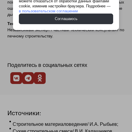
можете отказаться от обработки данных файлами
повышение КПД существующих печей, исправление грубых
cookie, изменив настройки браузера. Подробнее —
ошибок кладки, адаптация старых печей под современные
в пользовательском соглашении
дымоходы и газовые горелки.
Соглашаюсь
Текущая деятельность:
Независимый эксперт / частный технический консультант по
печному строительству.
Поделитесь в социальных сетях
Источники:
Строительное материаловедение/ И.А. Рыбьев;
Сухие строительные смеси/ В.И. Калашников.