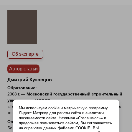
Об эксперте
Автор статьи
Дмитрий Кузнецов
Образование:
2008 г. —
Московский государственный строительный
университет (МИСИ)
, специальность
«Теплогазоснабжение и вентиляция» (с уклоном в печную
Мы используем cookie и метрическую программу
теплотехнику).
Яндекс.Метрику для работы сайта и аналитики
посещаемости сайта. Нажимая «Соглашаюсь» и
Опыт работы:
продолжая пользоваться сайтом, Вы соглашаетесь
Более 16 лет. Специализируется на сложных случаях:
на обработку данных файлами COOKIE. ВЫ