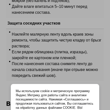
мокрой (без капель и подтеков);
Дайте влаге впитаться 5–10 минут перед
нанесением состава.
Защита соседних участков
Наклейте малярную ленту вдоль краев зоны
ремонта, чтобы защитить чистую кладку от брызг
раствора;
Если рядом облицовка (плитка, изразцы),
закройте ее картоном или пленкой;
После нанесения состава снимите ленту до
начала схватывания (иначе при отрыве можно
повредить свежий шов).
Мы используем cookie и метрическую программу
Яндекс.Метрику для работы сайта и аналитики
посещаемости сайта. Нажимая «Соглашаюсь» и
Выбор материалов для
продолжая пользоваться сайтом, Вы соглашаетесь
на обработку данных файлами COOKIE. ВЫ