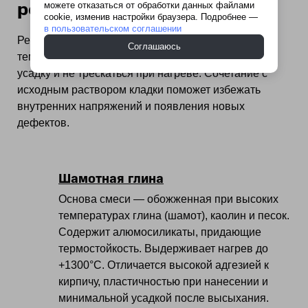
реставрации
можете отказаться от обработки данных файлами
cookie, изменив настройки браузера. Подробнее —
в пользовательском соглашении
Ремонтная смесь должна выдерживать высокие
Соглашаюсь
температуры, быть пластичной, чтобы не давать
усадку и не трескаться при нагреве. Сочетание с
исходным раствором кладки поможет избежать
внутренних напряжений и появления новых
дефектов.
Шамотная глина
Основа смеси — обожженная при высоких
температурах глина (шамот), каолин и песок.
Содержит алюмосиликаты, придающие
термостойкость. Выдерживает нагрев до
+1300°С. Отличается высокой адгезией к
кирпичу, пластичностью при нанесении и
минимальной усадкой после высыхания.