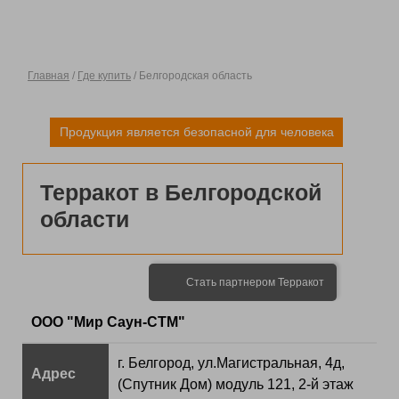
Главная
/
Где купить
/ Белгородская область
Продукция является безопасной для человека
Терракот в Белгородской
области
Стать партнером Терракот
ООО "Мир Саун-СТМ"
г. Белгород, ул.Магистральная, 4д,
Адрес
(Спутник Дом) модуль 121, 2-й этаж