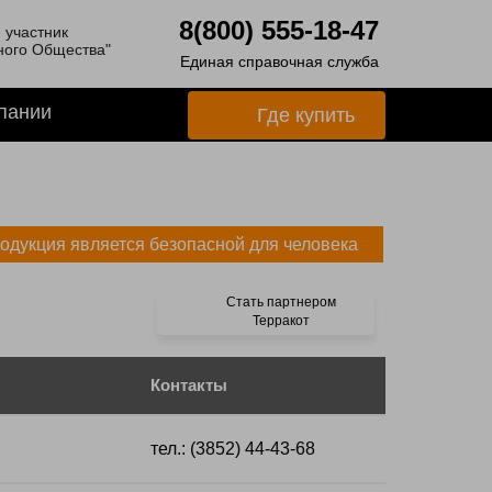
8(800) 555-18-47
 участник
ного Общества"
Единая справочная служба
пании
Где купить
одукция является безопасной для человека
Стать партнером
Терракот
Контакты
тел.: (3852) 44-43-68