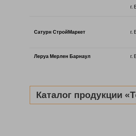
г.
Сатурн СтройМаркет
г.
Леруа Мерлен Барнаул
г.
Каталог продукции «Т