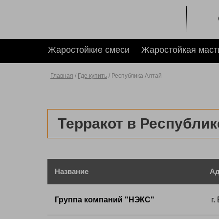
Жаростойкие смеси
Жаростойкая маст
Главная
/
Где купить
/ Республика Алтай
Терракот в Республик
Название
Ад
Группа компаний "НЭКС"
г.