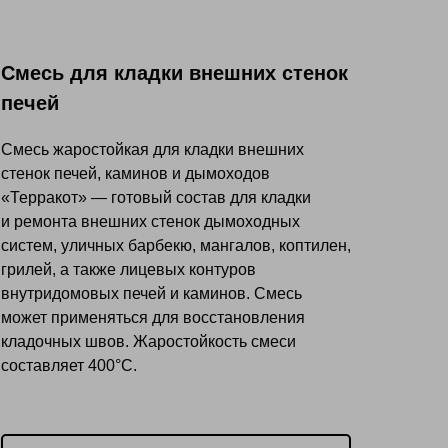
Смесь для кладки внешних стенок
Глин
печей
Смесь жаростойкая для кладки внешних
Каоли
стенок печей, каминов и дымоходов
её ещ
«Терракот» — готовый состав для кладки
приме
и ремонта внешних стенок дымоходных
вяжущ
систем, уличных барбекю, мангалов, коптилен,
обмур
грилей, а также лицевых контуров
камин
внутридомовых печей и каминов. Смесь
обмур
может применяться для восстановления
качес
кладочных швов. Жаростойкость смеси
прикл
составляет 400°С.