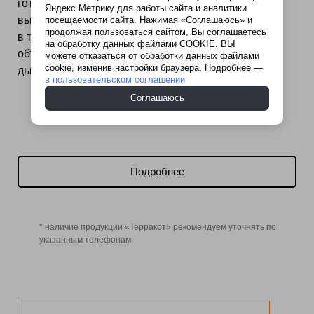
готовый состав для обеспечения
Яндекс.Метрику для работы сайта и аналитики
высококачественной и надежной кладки кирпичей
посещаемости сайта. Нажимая «Соглашаюсь» и
продолжая пользоваться сайтом, Вы соглашаетесь
в топочных и иных горячих зонах нагреваемых
на обработку данных файлами COOKIE. ВЫ
объектов (печей, каминов, мангалов, барбекю,
можете отказаться от обработки данных файлами
cookie, изменив настройки браузера. Подробнее —
дымоходов).
в пользовательском соглашении
Соглашаюсь
Подробнее
* наличие продукции «Терракот» рекомендуем уточнять по
указанным телефонам