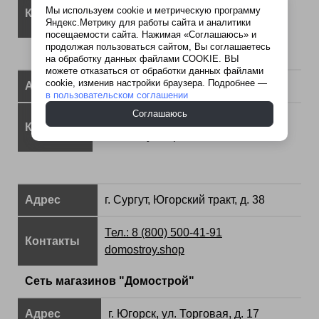
Тел.: 8 (800) 500-41-91
Мы используем cookie и метрическую программу
Контакты
domostroy.shop
Яндекс.Метрику для работы сайта и аналитики
посещаемости сайта. Нажимая «Соглашаюсь» и
продолжая пользоваться сайтом, Вы соглашаетесь
на обработку данных файлами COOKIE. ВЫ
можете отказаться от обработки данных файлами
cookie, изменив настройки браузера. Подробнее —
Адрес
г. Сургут, ул. Аэрофлотская, д. 8/3
в пользовательском соглашении
Соглашаюсь
Тел.: 8 (800) 500-41-91
Контакты
domostroy.shop
Адрес
г. Сургут, Югорский тракт, д. 38
Тел.: 8 (800) 500-41-91
Контакты
domostroy.shop
Сеть магазинов "Домострой"
Адрес
г. Югорск, ул. Торговая, д. 17